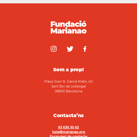
Som a prop!
Plaça Joan N. García Nieto, s/n
Sant Boi de Llobregat
08830 Barcelona
Contacta’ns
93 630 30 62
hola@marianao.org
Formulari de contacte