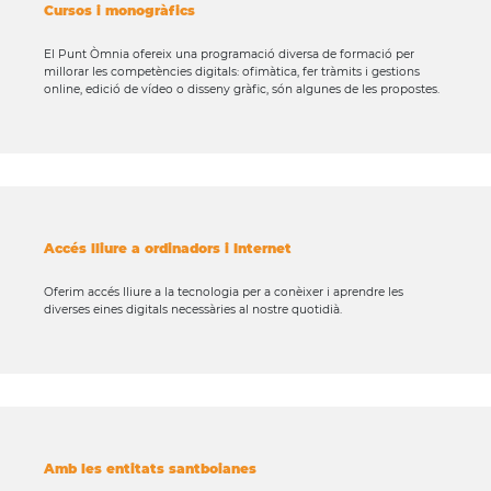
Cursos i monogràfics
El Punt Òmnia ofereix una programació diversa de formació per
millorar les competències digitals: ofimàtica, fer tràmits i gestions
online, edició de vídeo o disseny gràfic, són algunes de les propostes.
Accés lliure a ordinadors i Internet
Oferim accés lliure a la tecnologia per a conèixer i aprendre les
diverses eines digitals necessàries al nostre quotidià.
Amb les entitats santboianes