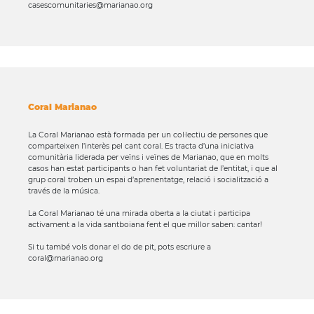
casescomunitaries@marianao.org
Coral Marianao
La Coral Marianao està formada per un col·lectiu de persones que
comparteixen l’interès pel cant coral. Es tracta d’una iniciativa
comunitària liderada per veïns i veïnes de Marianao, que en molts
casos han estat participants o han fet voluntariat de l’entitat, i que al
grup coral troben un espai d’aprenentatge, relació i socialització a
través de la música.
La Coral Marianao té una mirada oberta a la ciutat i participa
activament a la vida santboiana fent el que millor saben: cantar!
Si tu també vols donar el do de pit, pots escriure a
coral@marianao.org