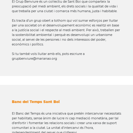
El Grup Benviure és un col·lectiu de Sant Boi que comparteix la
preocupació pel medi ambient, els drets socials i la qualitat de vida i
que treballa per una ciutat i comarca més humana, justa i habitable.
Es tracta d’un grup obert a tothom qui vol sumar esforços per lluitar
per una societat on el desenvolupament econòmic es realitzi en base
a la justícia social i el respecte al medi ambient. Per això, treballen per
la sostenibilitat ambiental i perquè es desenvolupi un urbanisme
social, al servei de les persones i no dels interessos del poder,
econòmics i polítics.
Si tu també vols lluitar amb ells, pots escriure a
grupbenviure@marianao.org
Banc del Temps Sant Boi
El Banc del Temps és una iniciativa que pretén intercanviar necessitats
per habilitats, sense ànim de lucre ni cap mediació monetària, per tal
d’enfortir i fomentar les relacions socials i crear una xarxa de suport
comunitari a la ciutat. La unitat d’intercanvi és l’hora,
independentment del servei que s’ofereixi.