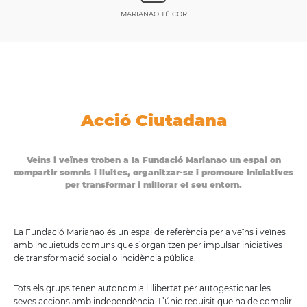
MARIANAO TÉ COR
Acció Ciutadana
Veïns i veïnes troben a la Fundació Marianao un espai on
compartir somnis i lluites, organitzar-se i promoure iniciatives
per transformar i millorar el seu entorn.
La Fundació Marianao és un espai de referència per a veïns i veïnes
amb inquietuds comuns que s’organitzen per impulsar iniciatives
de transformació social o incidència pública.
Tots els grups tenen autonomia i llibertat per autogestionar les
seves accions amb independència. L’únic requisit que ha de complir