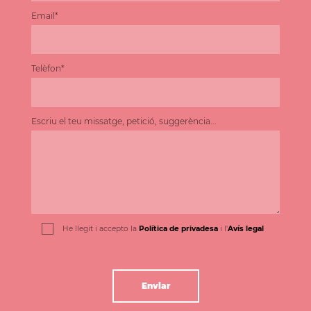
Email*
Telèfon*
Escriu el teu missatge, petició, suggerència...
He llegit i accepto la
Política de privadesa
i l'
Avís legal