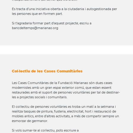
Es tracta d’una iniciativa oberta a la ciutadania i autogestionada per
les persones que en formen part.
Si t’agradaria formar part d’aquest projecte, escriu a
bancdeltemps@marianao.org
Col·lectiu de les Cases Comunitàries
Les Cases Comunitàries de la Fundació Marianao són dues cases
modernistes amb un gran espai exterior comú, que estan essent
restaurades amb el suport de persones voluntàries per tal de destinar-
les a projectes socials i comunitaris.
El col·lectiu de persones voluntàries es troba un matí a la setmana i
realitza tasques de pintura, fusteria, electricitat, hort i restauració de
mobles antics, entre d’altres activitats, a més de compartir sempre un
esmorzar de germanor.
Si vols sumar-te al col·lectiu, pots escriure a