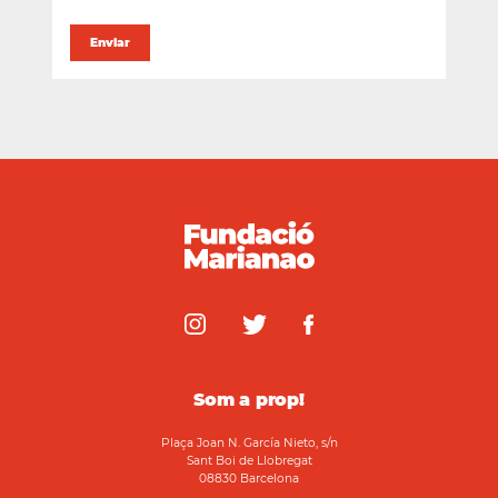
Som a prop!
Plaça Joan N. García Nieto, s/n
Sant Boi de Llobregat
08830 Barcelona