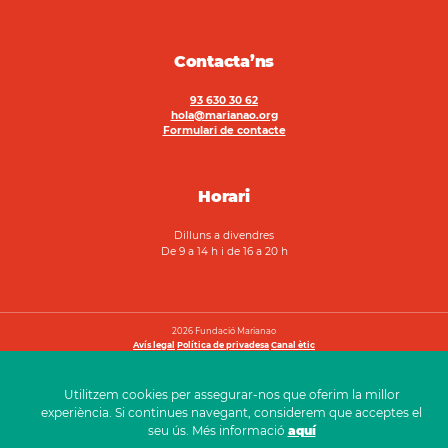
Contacta’ns
93 630 30 62
hola@marianao.org
Formulari de contacte
Horari
Dilluns a divendres
De 9 a 14 h i de 16 a 20 h
2026 Fundació Marianao
Avís legal
Política de privadesa
Canal ètic
Utilitzem cookies per assegurar-nos que oferim la millor
experiència. Si continues navegant, considerem que acceptes el
seu ús. Més informació
aquí