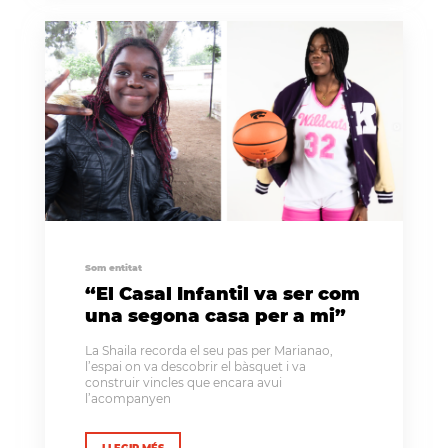
Som entitat
“El Casal Infantil va ser com
una segona casa per a mi”
La Shaila recorda el seu pas per Marianao,
l’espai on va descobrir el bàsquet i va
construir vincles que encara avui
l’acompanyen