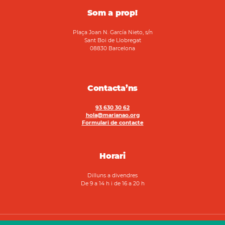
Som a prop!
Plaça Joan N. García Nieto, s/n
Sant Boi de Llobregat
08830 Barcelona
Contacta’ns
93 630 30 62
hola@marianao.org
Formulari de contacte
Horari
Dilluns a divendres
De 9 a 14 h i de 16 a 20 h
2026 Fundació Marianao