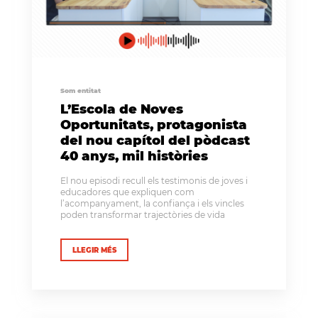
Som entitat
L’Escola de Noves
Oportunitats, protagonista
del nou capítol del pòdcast
40 anys, mil històries
El nou episodi recull els testimonis de joves i
educadores que expliquen com
l’acompanyament, la confiança i els vincles
poden transformar trajectòries de vida
LLEGIR MÉS