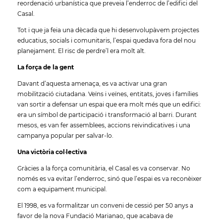
reordenació urbanística que preveia l’enderroc de l’edifici del
Casal.
Tot i que ja feia una dècada que hi desenvolupàvem projectes
educatius, socials i comunitaris, l’espai quedava fora del nou
planejament. El risc de perdre’l era molt alt.
La força de la gent
Davant d’aquesta amenaça, es va activar una gran
mobilització ciutadana. Veïns i veïnes, entitats, joves i famílies
van sortir a defensar un espai que era molt més que un edifici:
era un símbol de participació i transformació al barri. Durant
mesos, es van fer assemblees, accions reivindicatives i una
campanya popular per salvar-lo.
Una victòria col·lectiva
Gràcies a la força comunitària, el Casal es va conservar. No
només es va evitar l’enderroc, sinó que l’espai es va reconèixer
com a equipament ​municipal.
El 1998, es va formalitzar un conveni de cessió per 50 anys a
favor de la nova Fundació Marianao, que acabava de