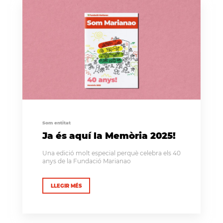
Som entitat
Ja és aquí la Memòria 2025!
Una edició molt especial perquè celebra els 40
anys de la Fundació Marianao
LLEGIR MÉS